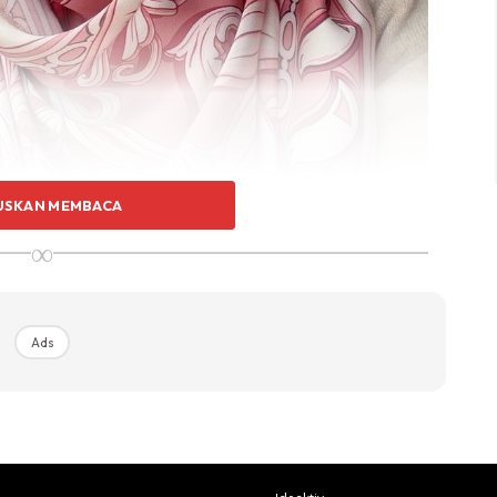
USKAN MEMBACA
∞
Ads