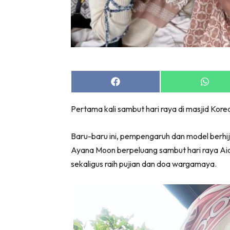
Share
Share
on
on
Facebook
Whats
Pertama kali sambut hari raya di masjid Kore
Baru-baru ini, pempengaruh dan model berhij
Ayana Moon berpeluang sambut hari raya Aidil
sekaligus raih pujian dan doa wargamaya.