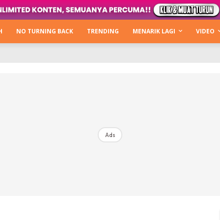
Kata Hijabista
ty Next Level
H
NO TURNING BACK
TRENDING
MENARIK LAGI
VIDEO
o Cantik
urning Back
Hijabista Show
The Hijabista Show 2022
The Hijabista Show 2021
irah2u The Power Of Giving
Ads
erita
Hub Ideaktiv