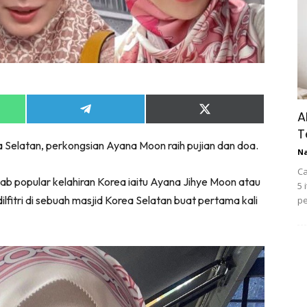
Share
Share
A
on
on
T
App
Telegram
X
a Selatan, perkongsian Ayana Moon raih pujian dan doa.
(Twitter)
N
Ca
ab popular kelahiran Korea iaitu Ayana Jihye Moon atau
5 
fitri di sebuah masjid Korea Selatan buat pertama kali
pe