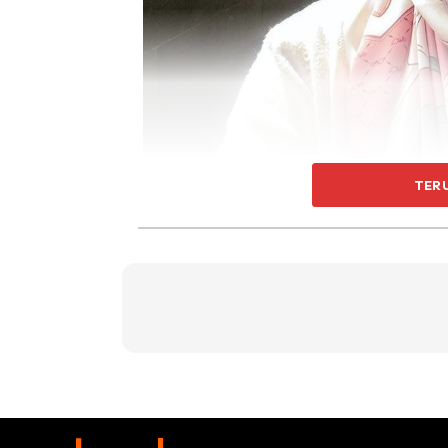
TER
Kredit Foto: IG @
xolovelyayana