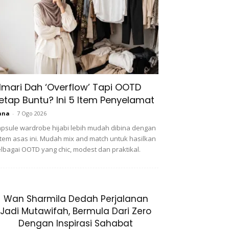
lmari Dah ‘Overflow’ Tapi OOTD
etap Buntu? Ini 5 Item Penyelamat
ana
-
7 Ogo 2026
psule wardrobe hijabi lebih mudah dibina dengan
item asas ini. Mudah mix and match untuk hasilkan
lbagai OOTD yang chic, modest dan praktikal.
Wan Sharmila Dedah Perjalanan
Jadi Mutawifah, Bermula Dari Zero
Dengan Inspirasi Sahabat