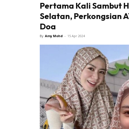
Pertama Kali Sambut Ha
Selatan, Perkongsian 
Tampi
Doa
By
Amy Mohd
-
15 Apr 2024