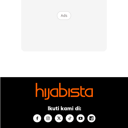
Ads
Pasangan ini juga berterima kasih kepada Pengasas dan
Pengarah Alpha IVF & Women’s Specialists, Dato’ Dr. Colin
Lee Soon Soo, yang menjayakan program In Vitro
Fertilization (IVF) bagi kandungan Siti yang pertama iaitu
Siti Aafiyah dan anak yang kedua ini juga.
Anda mungkin berminat dengan
Ikuti kami di: