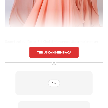
Suami beliau, Dato’ Sri Khalid Mohamad Jiwa melahirkan
rasa syukur kerana isteri tercinta telah selamat melahirkan
TERUSKAN MEMBACA
bayi kedua mereka.
∞
Ads
Ads