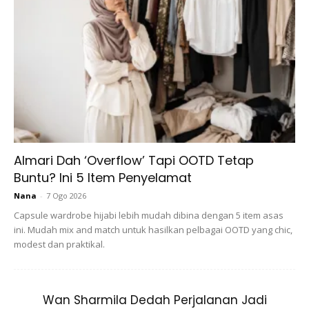
Almari Dah ‘Overflow’ Tapi OOTD Tetap
Buntu? Ini 5 Item Penyelamat
Nana
-
7 Ogo 2026
Capsule wardrobe hijabi lebih mudah dibina dengan 5 item asas
ini. Mudah mix and match untuk hasilkan pelbagai OOTD yang chic,
modest dan praktikal.
Wan Sharmila Dedah Perjalanan Jadi