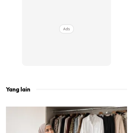
Ads
Apa yang penting baginya adalah ibu dan anak berada
dalam keadaan sihat, stabil dan proses melahirkan telah
berjalan lancar.
Beliau dan isteri turut menzahirkan rasa syukur dan terima
kasih di atas doa keluarga, saudara mara, sahabat handai,
peminat, media dan orang ramai.
Yang lain
Ads