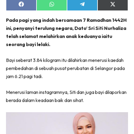
Share
Share
Share
Share
on
on
on
on
Facebook
WhatsApp
Telegram
X
Pada pagi yang indah bersamaan 7 Ramadhan 1442H
(Twitter)
ini, penyanyi terulung negara, Dato’ Sri Siti Nurhaliza
telah selamat melahirkan anak keduanya iaitu
seorang bayi lelaki.
Bayi seberat 3.84 kilogram itu dilahirkan menerusi kaedah
pembedahan di sebuah pusat perubatan di Selangor pada
jam 6.21 pagi tadi.
Menerusi laman instagramnya, Siti dan juga bayi dilaporkan
berada dalam keadaan baik dan sihat.