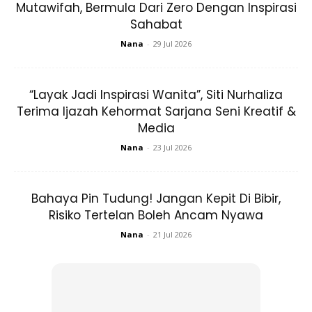
Mutawifah, Bermula Dari Zero Dengan Inspirasi
Sahabat
Nana
-
29 Jul 2026
“Layak Jadi Inspirasi Wanita”, Siti Nurhaliza
Terima Ijazah Kehormat Sarjana Seni Kreatif &
Selain itu, mereka juga ingin mengucapkan terima kasih
Media
kepada pihak doktor dan jururawat yang diketuai oleh Dr.
Nana
-
23 Jul 2026
Leong Wai Yew dari Alpha IVF & Women’s Specialist yang
telah menjalankan tanggungjawab dan khidmat terbaik
sepanjang proses Siti melahirkan.
Bahaya Pin Tudung! Jangan Kepit Di Bibir,
Risiko Tertelan Boleh Ancam Nyawa
Nana
-
21 Jul 2026
Ads