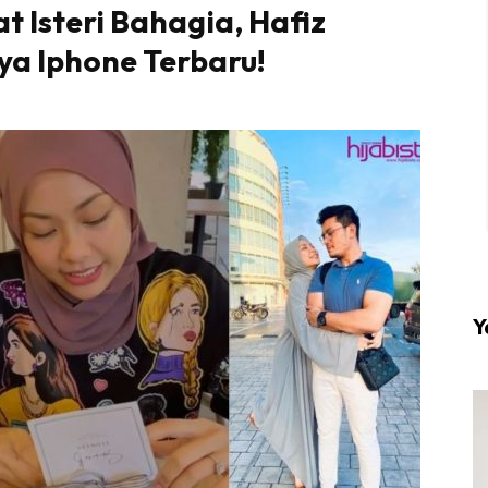
at Isteri Bahagia, Hafiz
 Iphone Terbaru!
l #1 on top dengan fashion muslimah terkini di HIJA
Download sekarang di
KLIK DI SEENI
Y