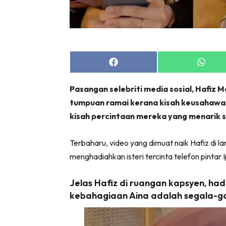
Share
Share
on
on
Facebook
Whats
Pasangan selebriti media sosial, Hafiz 
tumpuan ramai kerana kisah keusahawan
kisah percintaan mereka yang menarik s
Terbaharu, video yang dimuat naik Hafiz di la
menghadiahkan isteri tercinta telefon pintar Ip
Jelas Hafiz di ruangan kapsyen, h
kebahagiaan Aina adalah segala-gal