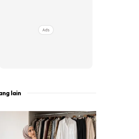
BISTA!
Ads
ang lain