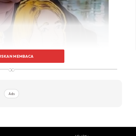
USKAN MEMBACA
∞
Ads
 kenal abang”
 minum petang. Kena pulak time hujan tadi, memang