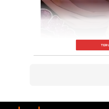
TER
“Abang takkan pernah buat awak menyesal
Petang ni, after settle kerja saje ajak dia