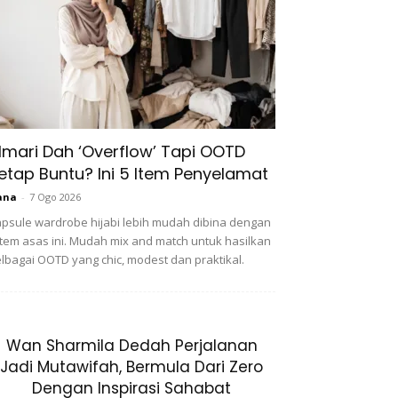
lmari Dah ‘Overflow’ Tapi OOTD
etap Buntu? Ini 5 Item Penyelamat
ana
-
7 Ogo 2026
psule wardrobe hijabi lebih mudah dibina dengan
item asas ini. Mudah mix and match untuk hasilkan
lbagai OOTD yang chic, modest dan praktikal.
Wan Sharmila Dedah Perjalanan
Jadi Mutawifah, Bermula Dari Zero
Dengan Inspirasi Sahabat