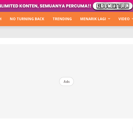
Kata Hijabista
ty Next Level
H
NO TURNING BACK
TRENDING
MENARIK LAGI
VIDEO
o Cantik
urning Back
Hijabista Show
The Hijabista Show 2022
The Hijabista Show 2021
irah2u The Power Of Giving
Ads
erita
Hub Ideaktiv