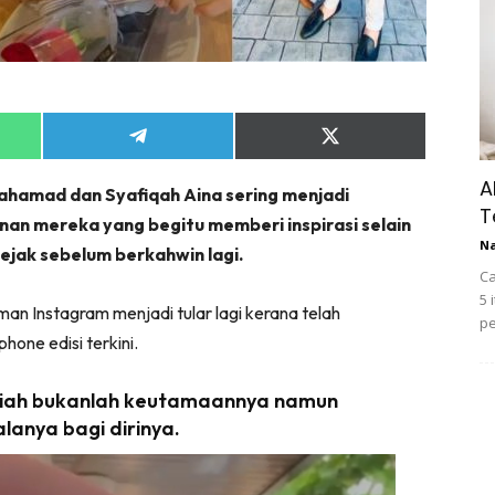
Share
Share
on
on
App
Telegram
X
A
Mahamad dan Syafiqah Aina sering menjadi
(Twitter)
T
an mereka yang begitu memberi inspirasi selain
N
ejak sebelum berkahwin lagi.
Ca
5 
man Instagram menjadi tular lagi kerana telah
pe
hone edisi terkini.
adiah bukanlah keutamaannya namun
anya bagi dirinya.