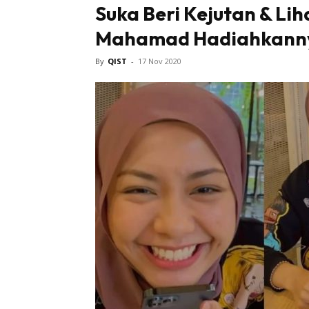
Suka Beri Kejutan & Lih
Mahamad Hadiahkannya
Tampi
By
QIST
-
17 Nov 2020