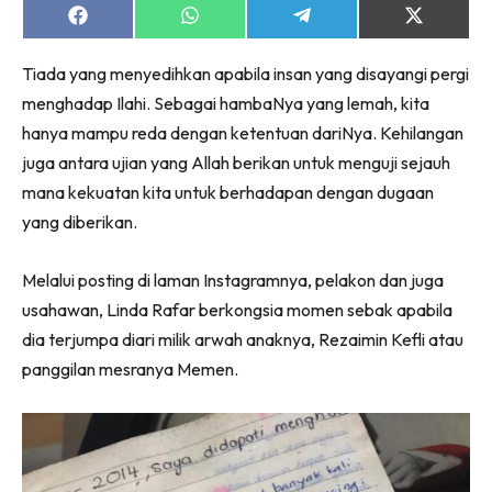
Share
Share
Share
Share
on
on
on
on
Facebook
WhatsApp
Telegram
X
Tiada yang menyedihkan apabila insan yang disayangi pergi
(Twitter)
menghadap Ilahi. Sebagai hambaNya yang lemah, kita
hanya mampu reda dengan ketentuan dariNya. Kehilangan
juga antara ujian yang Allah berikan untuk menguji sejauh
mana kekuatan kita untuk berhadapan dengan dugaan
yang diberikan.
Melalui posting di laman Instagramnya, pelakon dan juga
usahawan, Linda Rafar berkongsia momen sebak apabila
dia terjumpa diari milik arwah anaknya, Rezaimin Kefli atau
panggilan mesranya Memen.