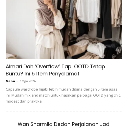
View this post on Instagram
Almari Dah ‘Overflow’ Tapi OOTD Tetap
Buntu? Ini 5 Item Penyelamat
Nana
-
7 Ogo 2026
Capsule wardrobe hijabi lebih mudah dibina dengan 5 item asas
ini. Mudah mix and match untuk hasilkan pelbagai OOTD yang chic,
modest dan praktikal.
Wan Sharmila Dedah Perjalanan Jadi
A Post Shared By LindaRafar (@lindarafar)