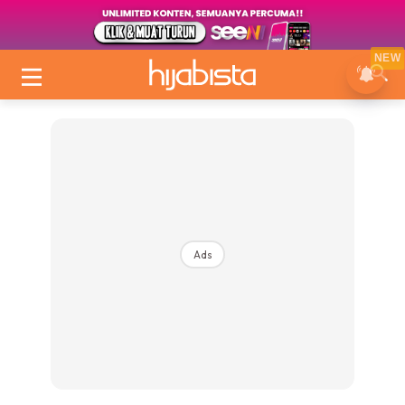
NEW
Ads