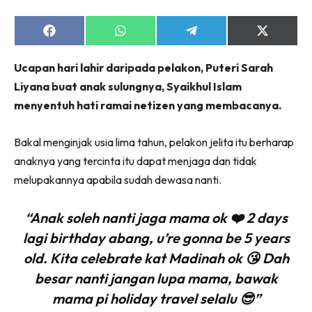
Share
Share
Share
Share
on
on
on
on
Facebook
WhatsApp
Telegram
X
Ucapan hari lahir daripada pelakon, Puteri Sarah
(Twitter)
Liyana buat anak sulungnya, Syaikhul Islam
menyentuh hati ramai netizen yang membacanya.
Bakal menginjak usia lima tahun, pelakon jelita itu berharap
anaknya yang tercinta itu dapat menjaga dan tidak
melupakannya apabila sudah dewasa nanti.
“Anak soleh nanti jaga mama ok ❤️ 2 days
lagi birthday abang, u’re gonna be 5 years
old. Kita celebrate kat Madinah ok 😘 Dah
besar nanti jangan lupa mama, bawak
mama pi holiday travel selalu 😎”