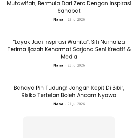
Mutawifah, Bermula Dari Zero Dengan Inspirasi
Sahabat
Nana
-
29 Jul 2026
“Layak Jadi Inspirasi Wanita”, Siti Nurhaliza
Ads
Terima Ijazah Kehormat Sarjana Seni Kreatif &
Media
Nana
-
23 Jul 2026
Bahaya Pin Tudung! Jangan Kepit Di Bibir,
“Be strong Sarah. Allah always with you.
Risiko Tertelan Boleh Ancam Nyawa
Nana
-
21 Jul 2026
“Sungguh setiap ujian yang berat, Allah turunkan buat
hamba-hambaNya yang kuat dan hebat!” komen warganet
di akaun Instagramnya.