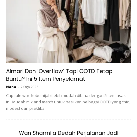
Almari Dah ‘Overflow’ Tapi OOTD Tetap
Buntu? Ini 5 Item Penyelamat
Nana
-
7 Ogo 2026
Capsule wardrobe hijabi lebih mudah dibina dengan 5 item asas
ini. Mudah mix and match untuk hasilkan pelbagai OOTD yang chic,
modest dan praktikal.
“Sabar dan terus berdoa. Pasti kemenangan di pihak puan.
Semoga jodoh kekal bahagia hingga ke syurga. Amin.
Wan Sharmila Dedah Perjalanan Jadi