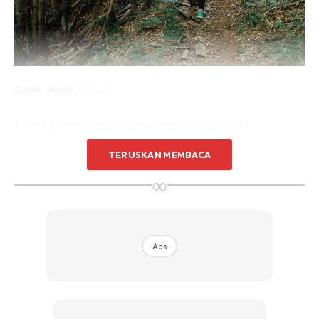
Sumber gambar:
Vanessa
Aktiviti seumpama ini mampu menguatkan serta
meningkatkan tahap kecergasan anggota fizikal serta
TERUSKAN MEMBACA
menjimatkan perbelanjaan kerana tidak memerlukan
∞
peralatan atau kelengkapan khas. Jarak perjalanan
kembara ‘hiking’ yang dilakukan adalah bergantung kepada
kemampuan seseorang, khususnya fizikal badan serta
kekuatan tenaga dan perbafasan.
Ads
Pelbagai kebaikan ataupun manfaat yang dapat kita
perolehi dari aktivi ini. Antaranya adalah: