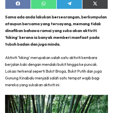
Share
Share
Share
Share
on
on
on
on
Facebook
WhatsApp
Telegram
X
Sama ada anda lakukan berseorangan, berkumpulan
(Twitter)
ataupun bersama yang tersayang, memang tidak
dinafikan bahawa ramai yang suka akan aktiviti
‘hiking’ kerana ia banyak memberi manfaat pada
tubuh badan dan juga minda.
Aktiviti ‘hiking’ merupakan salah satu aktiviti kembara
berjalan kaki dengan mendaki bukit hingga ke puncak.
Lokasi terkenal seperti Bukit Broga, Bukit Putih dan juga
Gunung Kinabalu menjadi salah satu tempat wajib bagi
mereka yang sukakan aktiviti ini.