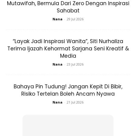
Mutawifah, Bermula Dari Zero Dengan Inspirasi
sihat.
Sahabat
Membentuk tubuh badan yang menarik
Nana
-
29 Jul 2026
Selain berlari, mendaki bukit juga dapat membakar kalori
“Layak Jadi Inspirasi Wanita”, Siti Nurhaliza
yang banyak. Menaiki bukit dapat menguatkan
otot-otot
Terima Ijazah Kehormat Sarjana Seni Kreatif &
kaki
dan
otot gluteus
anda. Pendakian semestinya
Media
memerlukan tenaga yang banyak, khususnya kaki kerana ia
Nana
-
23 Jul 2026
berfungsi untuk mengangkat serta keseimbangan badan
semasa bergerak. Ini dapat menganjalkan bahagian
pinggul, peha dan kaki anda. Mereka yang selalu mendaki
Bahaya Pin Tudung! Jangan Kepit Di Bibir,
bukit mempunya kaki yang kuat dan pinggul yang anjal.
Risiko Tertelan Boleh Ancam Nyawa
Nana
-
21 Jul 2026